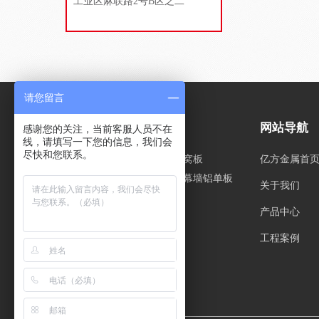
工业区麻联路2号B区之二
请您留言
产品展示
网站导航
感谢您的关注，当前客服人员不在
线，请填写一下您的信息，我们会
尽快和您联系。
经典铝单板系
铝蜂窝板
亿方金属首
列
其它幕墙铝单板
关于我们
造型铝单板系
列
产品中心
吊顶铝单板系
列
工程案例
更多>>