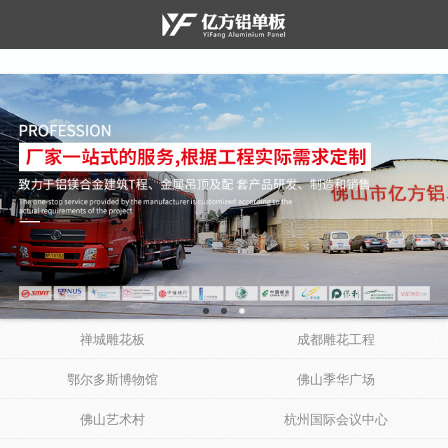
禅城雕花板
成都雕花工程
鄂尔多斯博物馆
佛山季华广场
佛山艺术村
杭州国际会议中心